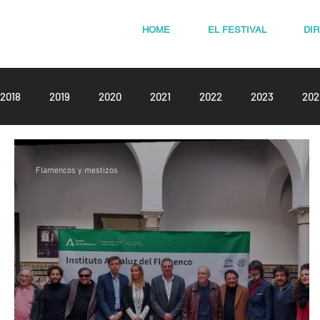
HOME
EL FESTIVAL
DI
2018
2019
2020
2021
2022
2023
202
Flamencos y mestizos