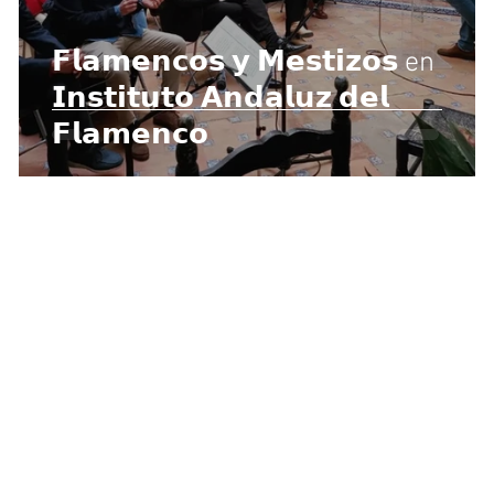
𝗙𝗹𝗮𝗺𝗲𝗻𝗰𝗼𝘀 𝘆 𝗠𝗲𝘀𝘁𝗶𝘇𝗼𝘀 en
𝗜𝗻𝘀𝘁𝗶𝘁𝘂𝘁𝗼 𝗔𝗻𝗱𝗮𝗹𝘂𝘇 𝗱𝗲𝗹
𝗙𝗹𝗮𝗺𝗲𝗻𝗰𝗼
contacto@flamencosymestizosciudaddeubeda.co
91 464 90 57 / 629 411 226