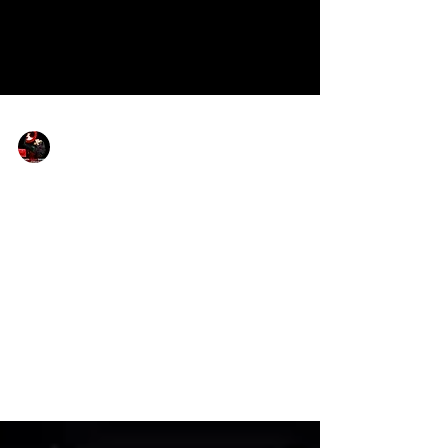
Flamencos y mestizos
🎟️Puntos de venta físicos
Flamencos y Mestizos 2023
Os dejamos la información y horarios de los
𝗽𝘂𝗻𝘁𝗼𝘀 𝗱𝗲 𝘃𝗲𝗻𝘁𝗮 𝗳𝗶𝘀𝗶𝗰𝗮 para adquirir
vuestras entradas de forma...