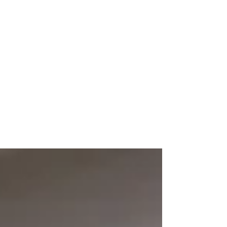
Flamencos y mestizos
Flamencos y Mestizos en el
Instituto Andaluz del
Flamenco.
𝗖𝗿𝗶𝘀𝘁𝗼𝗯𝗮𝗹 𝗢𝗿𝘁𝗲𝗴𝗮, 𝗘𝗹𝗲𝗻𝗮 𝗥𝗼𝗱𝗿𝗶𝗴𝘂𝗲𝘇,
𝗔́𝗻𝗴𝗲𝗹 𝗩𝗲𝗿𝗮 𝘆 𝗣𝗮𝗰𝗼 𝗢𝗿𝘁𝗲𝗴𝗮, han
presentado el festival...