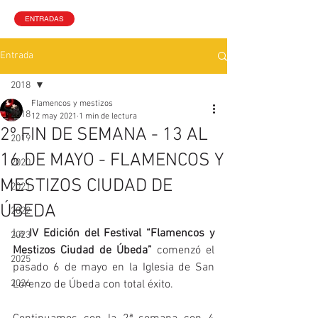
ENTRADAS
Entrada
2018
Flamencos y mestizos
2018
12 may 2021
1 min de lectura
2º FIN DE SEMANA - 13 AL
2019
16 DE MAYO - FLAMENCOS Y
2020
MESTIZOS CIUDAD DE
2021
ÚBEDA
2022
La 
IV Edición del Festival “Flamencos y 
2023
Mestizos Ciudad de Úbeda”
 comenzó el 
2025
pasado 6 de mayo en la Iglesia de San 
2026
Lorenzo de Úbeda con total éxito. 