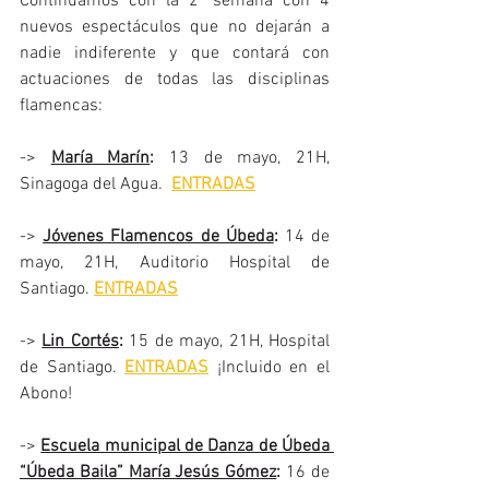
Continuamos con la 2ª semana con 4 
nuevos espectáculos que no dejarán a 
nadie indiferente y que contará con 
actuaciones de todas las disciplinas 
flamencas:
-> 
María Marín
:
 13 de mayo, 21H, 
Sinagoga del Agua.  
ENTRADAS
-> 
Jóvenes Flamencos de Úbeda
: 
14 de 
mayo, 21H, Auditorio Hospital de 
Santiago. 
ENTRADAS
-> 
Lin Cortés
:
 15 de mayo, 21H, Hospital 
de Santiago. 
ENTRADAS
¡Incluido en el 
Abono!
-> 
Escuela municipal de Danza de Úbeda 
“Úbeda Baila” María Jesús Gómez
:
 16 de 