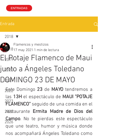
ENTRADAS
Entrada
2018
Flamencos y mestizos
2018
17 may 2021
1 min de lectura
El Potaje Flamenco de Maui
2019
junto a Ángeles Toledano
2020
DOMINGO 23 DE MAYO
2021
Este Domingo 
23
 de 
MAYO
 tendremos a 
2022
las 
13H
 el espectáculo de 
MAUI "POTAJE 
2023
FLAMENCO" 
seguido de una comida en el 
restaurante 
Ermita Madre de Dios del 
2025
Campo
. No te pierdas este espectáculo 
2026
que une teatro, humor y música donde 
nos acompañará Ángeles Toledano como 