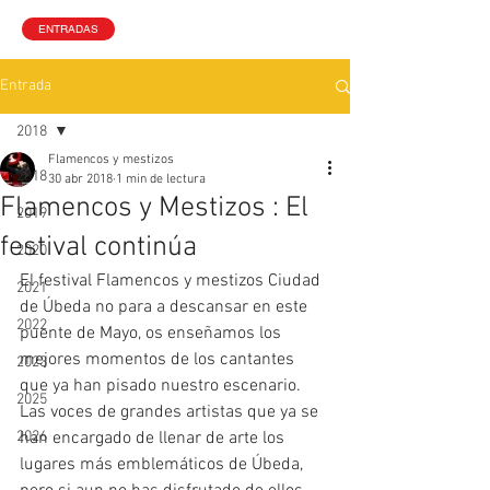
ENTRADAS
Entrada
2018
Flamencos y mestizos
2018
30 abr 2018
1 min de lectura
Flamencos y Mestizos : El
2019
festival continúa
2020
El festival Flamencos y mestizos Ciudad 
2021
de Úbeda no para a descansar en este 
2022
puente de Mayo, os enseñamos los 
mejores momentos de los cantantes 
2023
que ya han pisado nuestro escenario. 
2025
Las voces de grandes artistas que ya se 
2026
han encargado de llenar de arte los 
lugares más emblemáticos de Úbeda, 