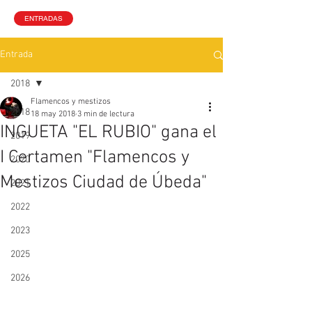
ENTRADAS
Entrada
2018
Flamencos y mestizos
2018
18 may 2018
3 min de lectura
INGUETA "EL RUBIO" gana el
2019
I Certamen "Flamencos y
2020
Mestizos Ciudad de Úbeda"
2021
2022
2023
2025
2026