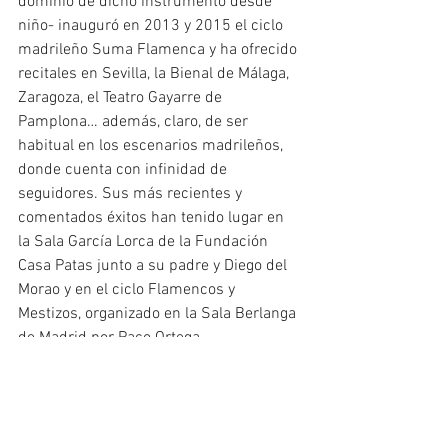
dominio de dicho instrumento desde 
niño- inauguró en 2013 y 2015 el ciclo 
madrileño Suma Flamenca y ha ofrecido 
recitales en Sevilla, la Bienal de Málaga, 
Zaragoza, el Teatro Gayarre de 
Pamplona… además, claro, de ser 
habitual en los escenarios madrileños, 
donde cuenta con infinidad de 
seguidores. Sus más recientes y 
comentados éxitos han tenido lugar en 
la Sala García Lorca de la Fundación 
Casa Patas junto a su padre y Diego del 
Morao y en el ciclo Flamencos y 
Mestizos, organizado en la Sala Berlanga 
de Madrid por Paco Ortega.
JOAQUÍN ALBAICÍN