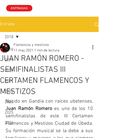
ENTRADAS
Entrada
2018
Flamencos y mestizos
2018
11 may 2021
1 min de lectura
JUAN RAMÓN ROMERO -
2019
SEMIFINALISTAS III
2020
CERTAMEN FLAMENCOS Y
2021
MESTIZOS
2022
Nacido en Gandía con raíces ubetenses, 
2023
Juan Ramón Romero
 es uno de los 10 
2025
semifinalistas de este III Certamen 
2026
Flamencos y Mestizos Ciudad de Úbeda. 
Su formación musical se la debe a sus 