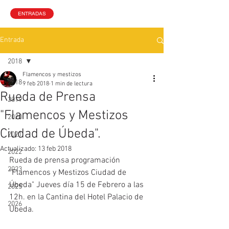
ENTRADAS
Entrada
2018
Flamencos y mestizos
2018
9 feb 2018
1 min de lectura
Rueda de Prensa
2019
"Flamencos y Mestizos
2020
Ciudad de Úbeda".
2021
Actualizado:
13 feb 2018
2022
Rueda de prensa programación 
2023
"Flamencos y Mestizos Ciudad de 
Úbeda" Jueves día 15 de Febrero a las 
2025
12h. en la Cantina del Hotel Palacio de 
2026
Úbeda.